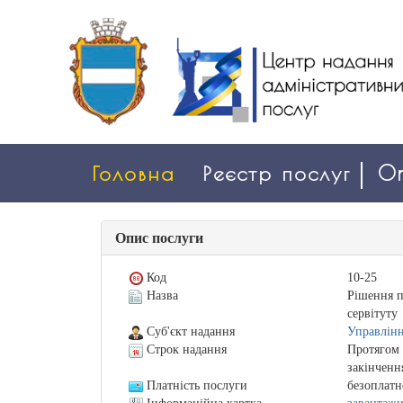
Головна
Реєстр послуг
On
Опис послуги
Код
10-25
Назва
Рішення п
сервітуту
Суб'єкт надання
Управлінн
Строк надання
Протягом 
закінченн
Платність послуги
безоплатн