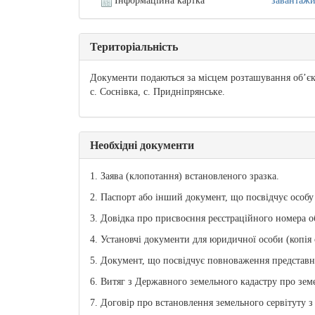
Інформаційна картка
завантаж
Територіальність
Документи подаються за місцем розташування об’єкт
с. Соснівка, с. Придніпрянське.
Необхідні документи
1. Заява (клопотання) встановленого зразка.
2. Паспорт або інший документ, що посвідчує особу 
3. Довідка про присвоєння реєстраційного номера об
4. Установчі документи для юридичної особи (копія
5. Документ, що посвідчує повноваження представни
6. Витяг з Державного земельного кадастру про зем
7. Договір про встановлення земельного сервітуту з