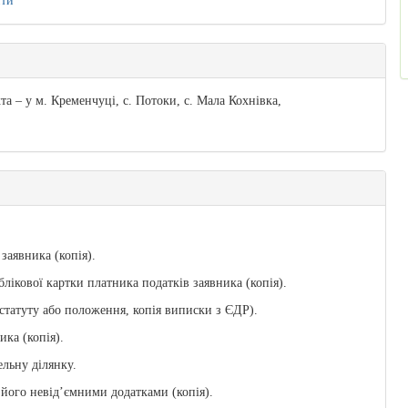
ити
а – у м. Кременчуці, с. Потоки, с. Мала Кохнівка,
заявника (копія).
лікової картки платника податків заявника (копія).
 статуту або положення, копія виписки з ЄДР).
ка (копія).
ельну ділянку.
 його невід’ємними додатками (копія).