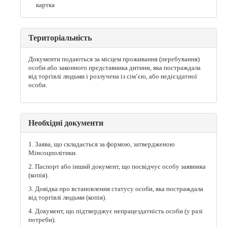
картка
Територіальність
Документи подаються за місцем проживання (перебування)
особи або законного представника дитини, яка постраждала
від торгівлі людьми і розлучена із сім’єю, або недієздатної
особи.
Необхідні документи
1. Заява, що складається за формою, затвердженою
Мінсоцполітики.
2. Паспорт або інший документ, що посвідчує особу заявника
(копія).
3. Довідка про встановлення статусу особи, яка постраждала
від торгівлі людьми (копія).
4. Документ, що підтверджує непрацездатність особи (у разі
потреби).