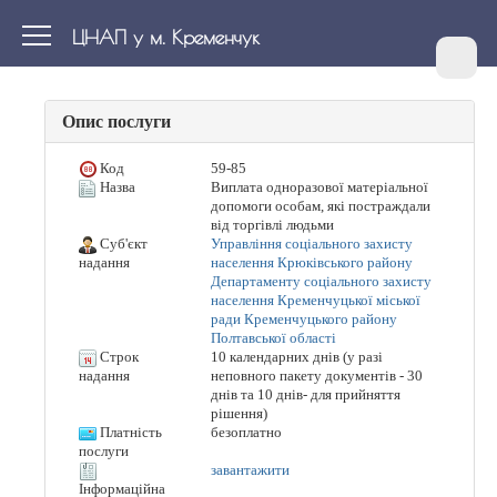
ЦНАП у м. Кременчук
Опис послуги
Код
59-85
Назва
Виплата одноразової матеріальної
допомоги особам, які постраждали
від торгівлі людьми
Суб'єкт
Управління соціального захисту
населення Крюківського району
надання
Департаменту соціального захисту
населення Кременчуцької міської
ради Кременчуцького району
Полтавської області
Строк
10 календарних днів (у разі
неповного пакету документів - 30
надання
днів та 10 днів- для прийняття
рішення)
Платність
безоплатно
послуги
завантажити
Інформаційна