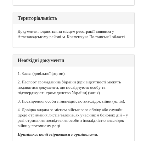
Територіальність
Документи подаються за місцем реєстрації заявника у
Автозаводському районі м. Кременчука Полтавської області.
Необхідні документи
1. Заява (довільної форми).
2. Паспорт громадянина України (при відсутності можуть
подаватися документи, що посвідчують особу та
підтверджують громадянство України) (копія).
3. Посвідчення особи з інвалідністю внаслідок війни (копія);
4. Довідка видана за місцем військового обліку або служби
щодо отримання листів талонів, як учасником бойових дій – у
разі отримання посвідчення особи з інвалідністю внаслідок
війни у поточному році.
Примітка: копії звіряються з оригіналами.