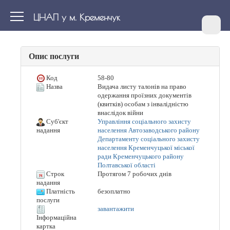
ЦНАП у м. Кременчук
Опис послуги
Код
58-80
Назва
Видача листу талонів на право
одержання проїзних документів
(квитків) особам з інвалідністю
внаслідок війни
Суб'єкт
Управління соціального захисту
населення Автозаводського району
надання
Департаменту соціального захисту
населення Кременчуцької міської
ради Кременчуцького району
Полтавської області
Строк
Протягом 7 робочих днів
надання
Платність
безоплатно
послуги
завантажити
Інформаційна
картка