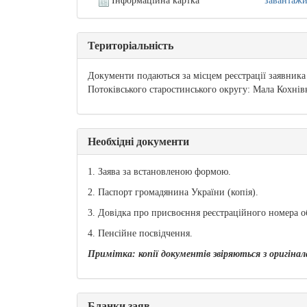
Інформаційна картка
завантаж
Територіальність
Документи подаються за місцем реєстрації заявника 
Потоківського старостинського округу: Мала Кохнів
Необхідні документи
1. Заява за встановленою формою.
2. Паспорт громадянина України (копія).
3. Довідка про присвоєння реєстраційного номера об
4. Пенсійне посвідчення.
Примітка: копії документів звіряються з оригіна
Бланки заяв