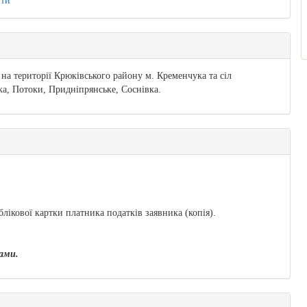
ити
на території Крюківського району м. Кременчука та сіл
ка, Потоки, Придніпрянське, Соснівка.
лікової картки платника податків заявника (копія).
лами.