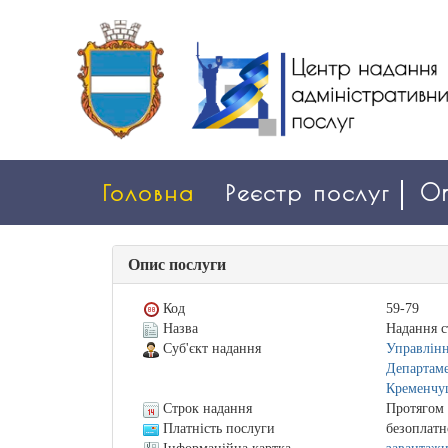
Головна
Реєстр послуг
On
Опис послуги
Код
59-79
Назва
Надання с
Суб'єкт надання
Управлінн
Департаме
Кременчуц
Строк надання
Протягом 
Платність послуги
безоплатн