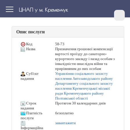
ЦНАП у м. Кременчук
Опис послуги
Код
58-73
Назва
Призначення грошової компенсації
вартості проїзду до санаторно-
курортного закладу і назад особам з
інвалідністю внаслідок війни та
прирівняним до них особам
Суб'єкт
Управління соціального захисту
населення Автозаводського району
надання
Департаменту соціального захисту
населення Кременчуцької міської
ради Кременчуцького району
Полтавської області
Строк
Протягом 30 календарних днів
надання
Платність
безоплатно
послуги
завантажити
Інформаційна