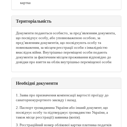
картка
Територіальність
Документи подаються особисто, за пред’явленням документа,
що посвідчує особу, або уповноваженою особою, за
пред’явленням документів, що посвідчують особу та
повноваження, за місцем реєстрації особи з інвалідністю
внаслідок війни. Внутрішньо переміщені особи подають
документи за фактичним місцем проживання відповідно до
довідки про взяття на облік внутрішньо переміщеної особи
Необхідні документи
1. Заява про призначення компенсації вартості проїзду до
санаторнокурортного закладу і назад.
2. Паспорт громадянина України або інший документ, що
посвідчує особу та підтверджує громадянство України, а
також місце реєстрації) заявника (копія).
3. Реєстраційний номер облікової картки платника податків