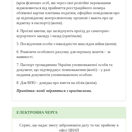
(крім фізичних осіб, які через свої релігійні переконання
відмовляються від прийняття реєстраційного номера
облікової картки платника податків, офіційно повідомили про
це відповідному контролюючому органові і мають про це
відмітку в паспорті) (копія).
4. Проїзні квитки, що засвідчують проїзд до санаторно-
курортного закладу і назад (оригінали).
5. Посвідчення особи з інвалідністю внаслідок війни (копія).
6. Реквізити особового рахунку для переказу коштів – за
наявності.
7. Паспорт громадянина України уповноваженої особи та
документ, що підтверджує повноваження (копії) – у разі
подання документів уповноваженою особою.
8. Для ВПО – довідка про взяття на облік (копія).
Примітка: копії звіряються з оригіналами.
ЕЛЕКТРОННА ЧЕРГА
Сервіс, що надає змогу забронювати дату та час прийому в
офісі ЦНАП