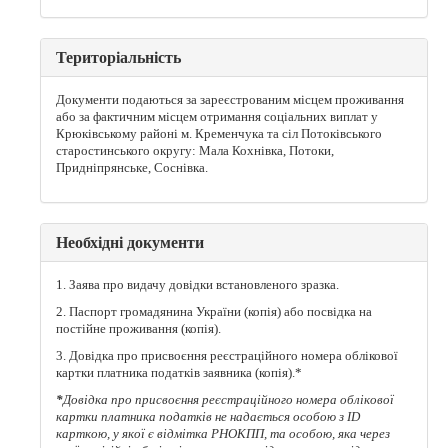
Територіальність
Документи подаються за зареєстрованим місцем проживання
або за фактичним місцем отримання соціальних виплат у
Крюківському районі м. Кременчука та сіл Потоківського
старостинського округу: Мала Кохнівка, Потоки,
Придніпрянське, Соснівка.
Необхідні документи
1. Заява про видачу довідки встановленого зразка.
2. Паспорт громадянина України (копія) або посвідка на
постійне проживання (копія).
3. Довідка про присвоєння реєстраційного номера облікової
картки платника податків заявника (копія).*
*
Довідка про присвоєння реєстраційного номера облікової
картки платника податків не надається особою з ID
карткою, у якої є відмітка РНОКПП, та особою, яка через