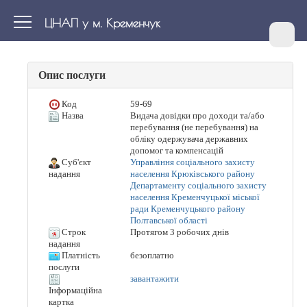
ЦНАП у м. Кременчук
Опис послуги
Код
59-69
Назва
Видача довідки про доходи та/або
перебування (не перебування) на
обліку одержувача державних
допомог та компенсацій
Суб'єкт
Управління соціального захисту
населення Крюківського району
надання
Департаменту соціального захисту
населення Кременчуцької міської
ради Кременчуцького району
Полтавської області
Строк
Протягом 3 робочих днів
надання
Платність
безоплатно
послуги
завантажити
Інформаційна
картка