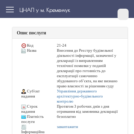
ЦНАП у м. Кременчук
Опис послуги
Код
21-24
Назва
Внесення до Реєстру будівельної
діяльності інформації, зазначеної у
декларації із виправленням
технічної помилки у поданій
декларації про готовність до
експлуатації самочинно
збудованого об’єкта, на яке визнано
право власності за рішенням суду
Суб'єкт
Управління державного
архітектурно-будівельного
надання
контролю
Строк
Протягом 3 робочих днів з дня
отримання від замовника декларації
надання
Платність
безоплатно
послуги
завантажити
Інформаційна