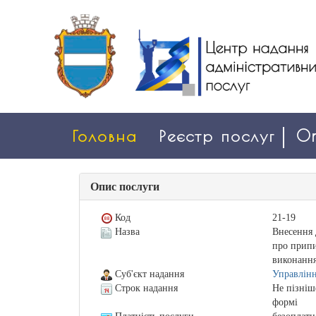
Головна
Реєстр послуг
On
Опис послуги
Код
21-19
Назва
Внесення д
про припи
виконання
Суб'єкт надання
Управлінн
Строк надання
Не пізніш
формі