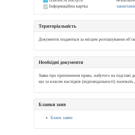
Платність послуги
безоплатн
Інформаційна картка
завантаж
Територіальність
Документи подаються за місцем розташування об’єк
Необхідні документи
Заява про припинення права, набутого на підставі д
що за класом наслідків (відповідальності) належать
Бланки заяв
Бланк заяви