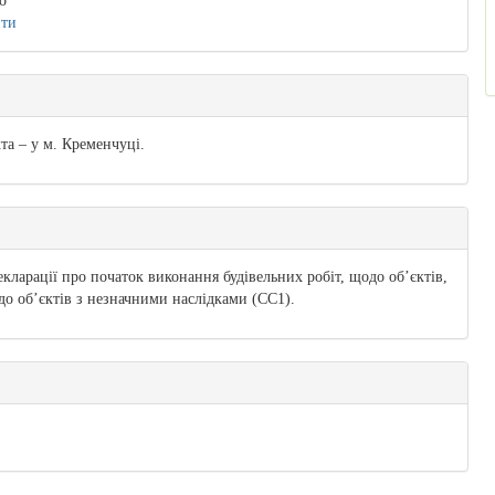
о
ити
та – у м. Кременчуці.
екларації про початок виконання будівельних робіт, щодо об’єктів,
 до об’єктів з незначними наслідками (СС1).