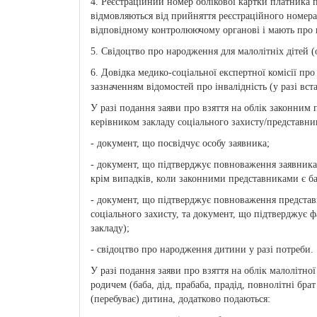
4. Реєстраційний номер облікової картки платника по
відмовляються від прийняття реєстраційного номера
відповідному контролюючому органові і мають про ц
5. Свідоцтво про народження для малолітніх дітей 
6. Довідка медико-соціальної експертної комісії про
зазначенням відомостей про інвалідність (у разі вс
У разі подання заяви про взяття на облік законним п
керівником закладу соціального захисту/представни
- документ, що посвідчує особу заявника;
- документ, що підтверджує повноваження заявника я
крім випадків, коли законними представниками є ба
- документ, що підтверджує повноваження представн
соціального захисту, та документ, що підтверджує фа
закладу);
- свідоцтво про народження дитини у разі потреби.
У разі подання заяви про взяття на облік малолітн
родичем (баба, дід, прабаба, прадід, повнолітні брат
(перебуває) дитина, додатково подаються: