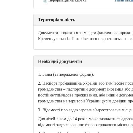
Інформаційна картка
завантаж
Територіальність
Документи подаються за місцем фактичного прожива
Кременчука та сіл Потоківського старостинського о
Необхідні документи
1. Заява (затвердженої форми).
2. Паспорт громадянина України або тимчасове посв
громадянства – паспортний документ іноземця або д
постійне/тимчасове проживання, або інший докумен
громадянства на території України (крім довідки пр
3. Відомості про задеклароване/зареєстроване місц
Для дітей віком до 14 років може зазначатися адрес
відомості задекларованого/зареєстрованого місця п