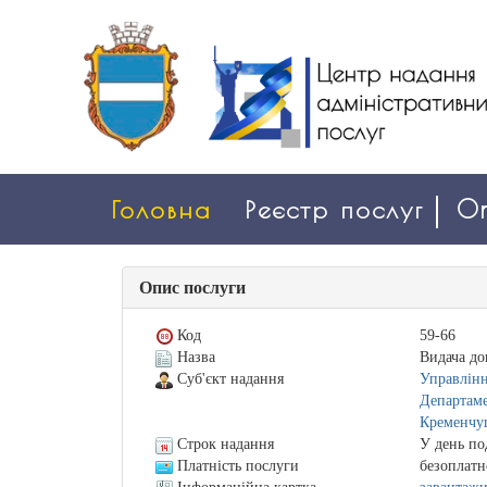
Головна
Реєстр послуг
On
Опис послуги
Код
59-66
Назва
Видача до
Суб'єкт надання
Управлінн
Департаме
Кременчуц
Строк надання
У день по
Платність послуги
безоплатн