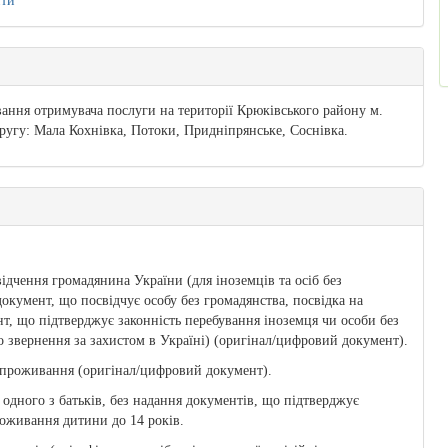
ити
ння отримувача послуги на території Крюківського району м.
кругу: Мала Кохнівка, Потоки, Придніпрянське, Соснівка.
ідчення громадянина України (для іноземців та осіб без
окумент, що посвідчує особу без громадянства, посвідка на
т, що підтверджує законність перебування іноземця чи особи без
о звернення за захистом в Україні) (оригінал/цифровий документ).
е проживання (оригінал/цифровий документ).
а одного з батьків, без надання документів, що підтверджує
роживання дитини до 14 років.