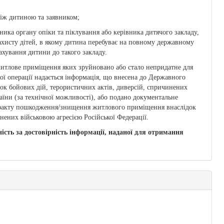
іж дитиною та заявником;
ика органу опіки та піклування або керівника дитячого закладу,
захисту дітей, в якому дитина перебуває на повному державному
ахування дитини до такого закладу.
 житлове приміщення яких зруйновано або стало непридатне для
ї операції надається інформація, що внесена до Державного
ок бойових дій, терористичних актів, диверсій, спричинених
аїни (за технічної можливості), або подано документальне
 факту пошкодження/знищення житлового приміщення внаслідок
нених військовою агресією Російської Федерації.
ість за достовірність інформації, наданої для отримання