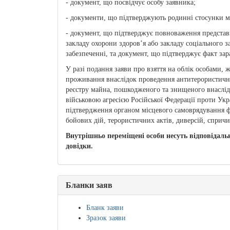
- документ, що посвідчує особу заявника;
- документи, що підтверджують родинні стосунки м
- документ, що підтверджує повноваження представн
закладу охорони здоров’я або закладу соціального 
забезпеченні, та документ, що підтверджує факт зар
У разі подання заяви про взяття на облік особами,
проживання внаслідок проведення антитерористично
реєстру майна, пошкодженого та знищеного внаслід
військовою агресією Російської Федерації проти Укр
підтвердження органом місцевого самоврядування
бойових дій, терористичних актів, диверсій, спричи
Внутрішньо переміщені особи несуть відповідальн
довідки.
Бланки заяв
Бланк заяви
Зразок заяви