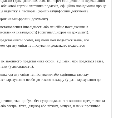
датків (крім фізичних осіб, які через свої релігійні переконання
 облікової картки платника податків, офіційно повідомили про це
е відмітку в паспорті) (оригінал/цифровий документ).
(оригінал/цифровий документ).
 встановлення інвалідності або пенсійне посвідчення із
тановлення інвалідності) (оригінал/цифровий документ).
редставником особи, від імені якої подається заява, або
ком органу опіки та піклування додатково подаються:
к законного представника особи, від імені якої подається заява,
тьки (усиновлювачі);
ика органу опіки та піклування або керівника закладу
кт зарахування особи до такого закладу (у разі зарахування до
ої дитини, яка прибула без супроводження законного представника
 або сестра, тітка, дядько) або вітчим, мачуха, в яких проживає