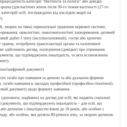
цездатність категорії “Вагітність та пологи” або довідку
разка (для вагітних жінок після 30-го тижня вагітності (27-го
 категорій осіб, постраждалих від наслідків аварії на
).
й, хворих на тяжкі перинатальні ураження нервової системи,
хворювання, онкологічні, онкогематологічні захворювання, дитячий
овий діабет I типу (інсулінозалежний), гострі або хронічні
 травму, потребують трансплантації органа та паліативної
ими здійснюють догляд, посвідчення (довідки) про отримання
ументів, що підтверджують інвалідність, та акта встановлення
мент).
гінал/цифровий документ).
світи та/або про навчання за денною та або дуальною формою
ти, та/або навчання в закладах професійної (професійно-технічної),
ровий документ) щодо формату навчання.
(допомоги, надбавки) на догляд для осіб, які надають соціальні
у/документи, що підтверджують інвалідність – для осіб, що
 або дитиною з інвалідністю віком до 18 років, або особою з
ладу, або особою, яка досягла 80-річного віку, за хворою дитиною