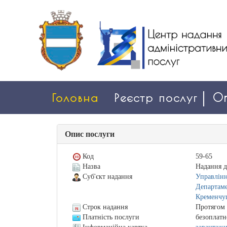
Головна
Реєстр послуг
On
Опис послуги
Код
59-65
Назва
Надання 
Суб'єкт надання
Управлінн
Департаме
Кременчуц
Строк надання
Протягом 
Платність послуги
безоплатн