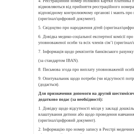
4. Реєстраційний номер облікової картки платника по
відмовляються від прийняття реєстраційного номера
відповідному контролюючому органові і мають про це
(оригінал/цифровий документ).
5. Свідоцтво про народження дітей (оригінал/цифр
6. Довідка медико-соціальної експертної комісії про
уповноваженої особи та всіх членів сім’ї (оригінал
7. Інформація щодо реквізитів банківського рахунку
(за стандартом IBAN).
8. Письмова згода про виплату уповноваженій особі 
9. Опитувальник щодо потреби (чи відсутності потр
(додається).
Для призначення допомоги на другий шестимісячн
додатково подає (за необхідності):
1. Довідку щодо відсутності місця у закладі дошкільн
влаштування дитини або щодо проведення навчання 
(оригінал/цифровий документ).
2. Інформацію про номер запису в Реєстрі медичних