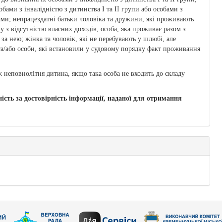
бами з інвалідністю з дитинства I та II групи або особами з
ками; непрацездатні батьки чоловіка та дружини, які проживають
у з відсутністю власних доходів; особа, яка проживає разом з
за нею; жінка та чоловік, які не перебувають у шлюбі, але
та/або особи, які встановили у судовому порядку факт проживання
ж неповнолітня дитина, якщо така особа не входить до складу
ість за достовірність інформації, наданої для отримання