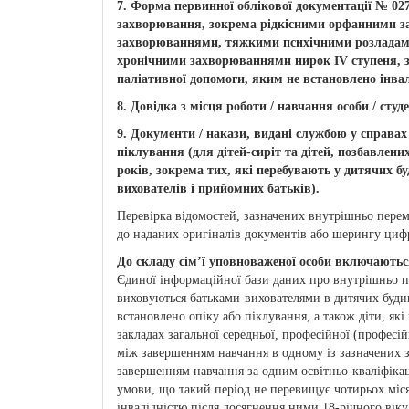
7. Форма первинної облікової документації № 027
захворювання, зокрема рідкісними орфанними з
захворюваннями, тяжкими психічними розладами,
хронічними захворюваннями нирок IV ступеня, з
паліативної допомоги, яким не встановлено інвал
8. Довідка з місця роботи / навчання особи / сту
9. Документи / накази, видані службою у справах
піклування (для дітей-сиріт та дітей, позбавлених
років, зокрема тих, які перебувають у дитячих б
вихователів і прийомних батьків).
Перевірка відомостей, зазначених внутрішньо перем
до наданих оригіналів документів або шерингу циф
До складу сім’ї уповноваженої особи включають
Єдиної інформаційної бази даних про внутрішньо пер
виховуються батьками-вихователями в дитячих будин
встановлено опіку або піклування, а також діти, як
закладах загальної середньої, професійної (професі
між завершенням навчання в одному із зазначених за
завершенням навчання за одним освітньо-кваліфіка
умови, що такий період не перевищує чотирьох місяц
інвалідністю після досягнення ними 18-річного віку 