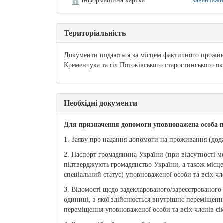
Інформаційна картка
завантаж
Територіальність
Документи подаються за місцем фактичного прожива
Кременчука та сіл Потоківського старостинського о
Необхідні документи
Для призначення допомоги уповноважена особа п
1. Заяву про надання допомоги на проживання (дода
2. Паспорт громадянина України (при відсутності м
підтверджують громадянство України, а також місце 
спеціальний статус) уповноваженої особи та всіх чл
3. Відомості щодо задекларованого/зареєстрованого
одиниці, з якої здійснюється внутрішнє переміщен
переміщення уповноваженої особи та всіх членів сім