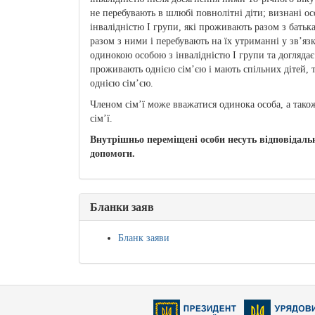
не перебувають в шлюбі повнолітні діти; визнані осо
інвалідністю I групи, які проживають разом з бать
разом з ними і перебувають на їх утриманні у зв’язк
одинокою особою з інвалідністю I групи та доглядає 
проживають однією сім’єю і мають спільних дітей, 
однією сім’єю.
Членом сім’ї може вважатися одинока особа, а тако
сім’ї.
Внутрішньо переміщені особи несуть відповідальн
допомоги.
Бланки заяв
Бланк заяви