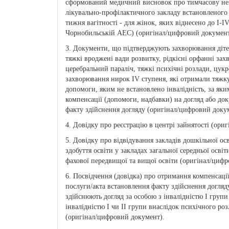
сформований медичний висновок про тимчасову непра
лікувально-профілактичного закладу встановленого з
тижня вагітності - для жінок, яких віднесено до I-IV
Чорнобильській АЕС) (оригінал/цифровий документ
3. Документи, що підтверджують захворювання діте
тяжкі вроджені вади розвитку, рідкісні орфанні за
церебральний параліч, тяжкі психічні розлади, цукр
захворювання нирок IV ступеня, які отримали тяжку
допомоги, яким не встановлено інвалідність, за як
компенсації (допомоги, надбавки) на догляд або док
факту здійснення догляду (оригінал/цифровий доку
4. Довідку про реєстрацію в центрі зайнятості (ори
5. Довідку про відвідування закладів дошкільної о
здобуття освіти у закладах загальної середньої осві
фахової передвищої та вищої освіти (оригінал/циф
6. Посвідчення (довідка) про отримання компенсації 
послуги/акта встановлення факту здійснення догляд
здійснюють догляд за особою з інвалідністю I групи
інвалідністю I чи II групи внаслідок психічного роз
(оригінал/цифровий документ).