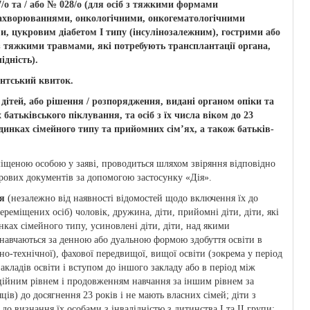
/о та / або № 028/о (для осіб з тяжкими формами
ахворюваннями, онкологічними, онкогематологічними
 цукровим діабетом I типу (інсулінозалежним), гострими або
 тяжкими травмами, які потребують трансплантації органа,
ідність).
дентський квиток.
 дітей, або рішення / розпорядження, видані органом опіки та
 батьківського піклування, та осіб з їх числа віком до 23
удинках сімейного типу та прийомних сім’ях, а також батьків-
іщеною особою у заяві, проводиться шляхом звіряння відповідно
рових документів за допомогою застосунку «Дія».
ся
(незалежно від наявності відомостей щодо включення їх до
еміщених осіб) чоловік, дружина, діти, прийомні діти, діти, які
ках сімейного типу, усиновлені діти, діти, над якими
і навчаються за денною або дуальною формою здобуття освіти в
йно-технічної), фахової передвищої, вищої освіти (зокрема у період
кладів освіти і вступом до іншого закладу або в період між
ційним рівнем і продовженням навчання за іншим рівнем за
ів) до досягнення 23 років і не мають власних сімей; діти з
до визнання їх особами з інвалідністю з дитинства I та II групи;