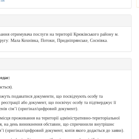
ити
ння отримувача послуги на території Крюківського району м.
кругу: Мала Кохнівка, Потоки, Придніпрянське, Соснівка.
одає:
ється).
ожуть подаватися документи, що посвідчують особу та
реєстрації або документ, що посвічує особу та підтверджує її
енів сім’ї (оригінал/цифровий документ).
 місця проживання на території адміністративно-територіальної
ня, на день виникнення обставин, що спричинили внутрішнє
’ї (оригінал/цифровий документ, копія якого додається до заяви).