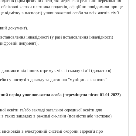
датків (крім фізичних осіб, які через свої релігійні переконання
 облікової картки платника податків, офіційно повідомили про це
 відмітку в паспорті) уповноваженої особи та всіх членів сім’ї
овий документ).
 встановлення інвалідності (у разі встановлення інвалідності)
/цифровий документ).
допомоги від інших отримувачів зі складу сім’ї (додається).
еби) у послузі з догляду за дитиною “муніципальна няня”
ий період уповноважена особа (переміщена після 01.01.2022)
ої освіти та/або закладі загальної середньої освіти для
в таких закладах в режимі он-лайн (повністю або частково)
 висновків в електронній системі охорони здоров'я про