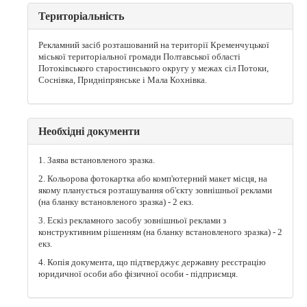
Територіальність
Рекламний засіб розташований на території Кременчуцької
міської територіальної громади Полтавської області
Потоківського старостинського округу у межах сіл Потоки,
Соснівка, Придніпрянське і Мала Кохнівка.
Необхідні документи
1. Заява встановленого зразка.
2. Кольорова фотокартка або комп'ютерний макет місця, на
якому планується розташування об'єкту зовнішньої реклами
(на бланку встановленого зразка) - 2 екз.
3. Ескіз рекламного засобу зовнішньої реклами з
конструктивним рішенням (на бланку встановленого зразка) - 2
екз.
4. Копія документа, що підтверджує державну реєстрацію
юридичної особи або фізичної особи - підприємця.