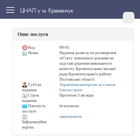
ЦНАП у м. Кременчук
Опис послуги
Код
09-01
Назва
Надання дозволу на розміщення
об’єкту зовнішньої реклами на
підставі рішення виконавчого
комітету Кременчуцької міської
ради Кременчуцького району
Полтавської області
Суб'єкт
Управління контролю за станом
благоустрою
надання
Строк
Протягом 3 місяців
надання
Платність
безоплатно
послуги
завантажити
Інформаційна
картка