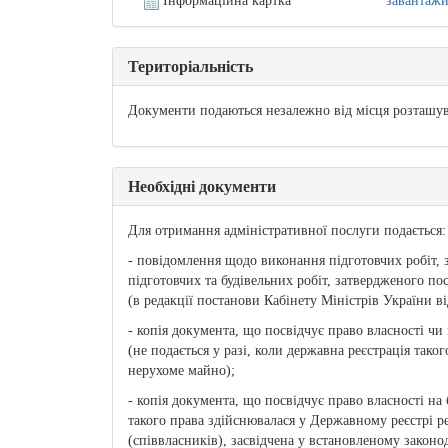
Інформаційна картка
завантаж
Територіальність
Документи подаються незалежно від місця розташува
Необхідні документи
Для отримання адміністративної послуги подається:
- повідомлення щодо виконання підготовчих робіт,
підготовчих та будівельних робіт, затвердженого по
(в редакції постанови Кабінету Міністрів України ві
- копія документа, що посвідчує право власності ч
(не подається у разі, коли державна реєстрація так
нерухоме майно);
- копія документа, що посвідчує право власності на 
такого права здійснювалася у Державному реєстрі р
(співвласників), засвідчена у встановленому законо