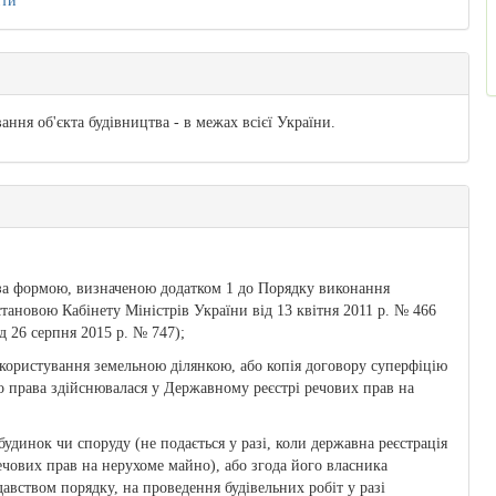
ити
ння об'єкта будівництва - в межах всієї України.
 за формою, визначеною додатком 1 до Порядку виконання
становою Кабінету Міністрів України від 13 квітня 2011 р. № 466
д 26 серпня 2015 р. № 747);
и користування земельною ділянкою, або копія договору суперфіцію
ого права здійснювалася у Державному реєстрі речових прав на
будинок чи споруду (не подається у разі, коли державна реєстрація
ечових прав на нерухоме майно), або згода його власника
давством порядку, на проведення будівельних робіт у разі