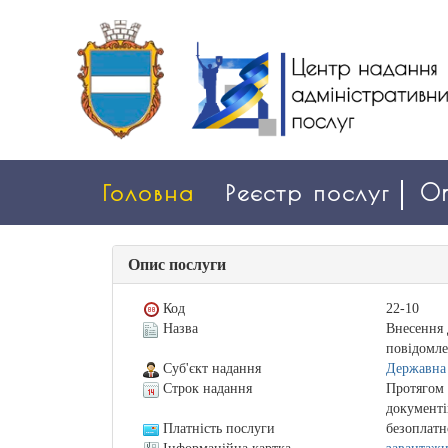
Головна
Реєстр послуг
On
Опис послуги
Код
22-10
Назва
Внесення д
повідомле
Суб'єкт надання
Державна 
Строк надання
Протягом 
документі
Платність послуги
безоплатн