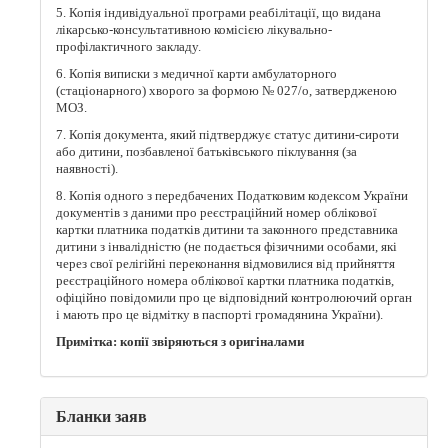
5. Копія індивідуальної програми реабілітації, що видана
лікарсько-консультативною комісією лікувально-
профілактичного закладу.
6. Копія виписки з медичної карти амбулаторного
(стаціонарного) хворого за формою № 027/о, затвердженою
МОЗ.
7. Копія документа, який підтверджує статус дитини-сироти
або дитини, позбавленої батьківського піклування (за
наявності).
8. Копія одного з передбачених Податковим кодексом України
документів з даними про реєстраційний номер облікової
картки платника податків дитини та законного представника
дитини з інвалідністю (не подається фізичними особами, які
через свої релігійні переконання відмовилися від прийняття
реєстраційного номера облікової картки платника податків,
офіційно повідомили про це відповідний контролюючий орган
і мають про це відмітку в паспорті громадянина України).
Примітка: копії звіряються з оригіналами
Бланки заяв