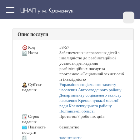
ЦНАП у м. Кременчук
Опис послуги
Код
58-57
Назва
Забезпечення направлення дітей з
інвалідністю до реабілітаційної
установи для надання
реабілітаційних послуг за
програмою «Соціальний захист осіб
із інвалідністю
Суб'єкт
Управління соціального захисту
населення Автозаводського району
надання
Департаменту соціального захисту
населення Кременчуцької міської
ради Кременчуцького району
Полтавської області
Строк
Протягом 7 робочих днів
надання
Платність
безоплатно
послуги
завантажити