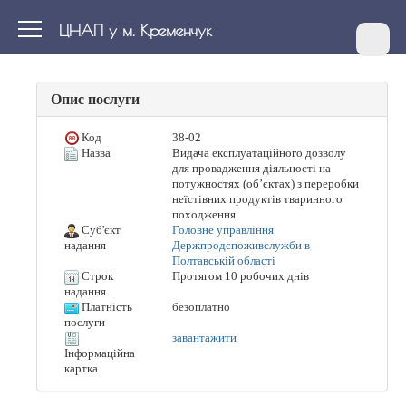
ЦНАП у м. Кременчук
Опис послуги
Код
38-02
Назва
Видача експлуатаційного дозволу
для провадження діяльності на
потужностях (об’єктах) з переробки
неїстівних продуктів тваринного
походження
Суб'єкт
Головне управління
Держпродспоживслужби в
надання
Полтавській області
Строк
Протягом 10 робочих днів
надання
Платність
безоплатно
послуги
завантажити
Інформаційна
картка