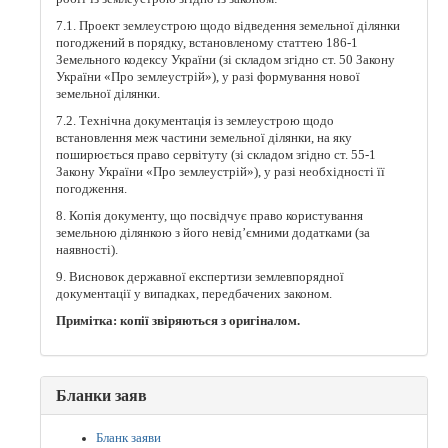
7.1. Проект землеустрою щодо відведення земельної ділянки
погоджений в порядку, встановленому статтею 186-1
Земельного кодексу України (зі складом згідно ст. 50 Закону
України «Про землеустрій»), у разі формування нової
земельної ділянки.
7.2. Технічна документація із землеустрою щодо
встановлення меж частини земельної ділянки, на яку
поширюється право сервітуту (зі складом згідно ст. 55-1
Закону України «Про землеустрій»), у разі необхідності її
погодження.
8. Копія документу, що посвідчує право користування
земельною ділянкою з його невід’ємними додатками (за
наявності).
9. Висновок державної експертизи землевпорядної
документації у випадках, передбачених законом.
Примітка: копії звіряються з оригіналом.
Бланки заяв
Бланк заяви