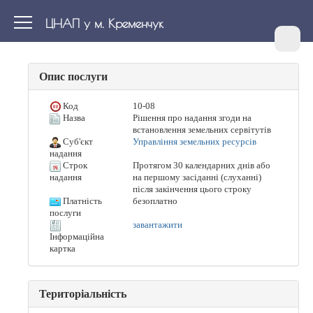
ЦНАП у м. Кременчук
Опис послуги
Код
10-08
Назва
Рішення про надання згоди на
встановлення земельних сервітутів
Суб'єкт
Управління земельних ресурсів
надання
Строк
Протягом 30 календарних днів або
на першому засіданні (слуханні)
надання
після закінчення цього строку
Платність
безоплатно
послуги
завантажити
Інформаційна
картка
Територіальність