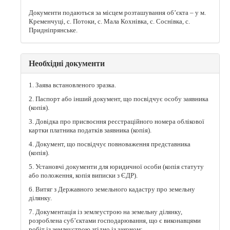
Документи подаються за місцем розташування об’єкта – у м.
Кременчуці, с. Потоки, с. Мала Кохнівка, с. Соснівка, с.
Придніпрянське.
Необхідні документи
1. Заява встановленого зразка.
2. Паспорт або інший документ, що посвідчує особу заявника
(копія).
3. Довідка про присвоєння реєстраційного номера облікової
картки платника податків заявника (копія).
4. Документ, що посвідчує повноваження представника
(копія).
5. Установчі документи для юридичної особи (копія статуту
або положення, копія виписки з ЄДР).
6. Витяг з Державного земельного кадастру про земельну
ділянку.
7. Документація із землеустрою на земельну ділянку,
розроблена суб’єктами господарювання, що є виконавцями
робіт із землеустрою згідно із законом: