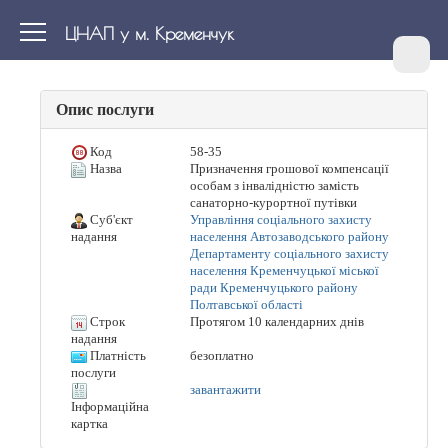
ЦНАП у м. Кременчук
Опис послуги
Код
58-35
Назва
Призначення грошової компенсації
особам з інвалідністю замість
санаторно-курортної путівки
Суб'єкт
Управління соціального захисту
населення Автозаводського району
надання
Департаменту соціального захисту
населення Кременчуцької міської
ради Кременчуцького району
Полтавської області
Строк
Протягом 10 календарних днів
надання
Платність
безоплатно
послуги
завантажити
Інформаційна
картка