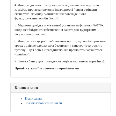
4. Довідка до акта огляду медико-соціальною експертною
комісією про встановлення інвалідності / витяг з рішення
експертної команди з оцінювання повсякденного
функціонування особи (копія).
5. Медична довідка лікувальної установи за формою № 070-о
щодо необхідності забезпечення санаторно-курортним
лікуванням (оригінал).
6. Довідка з місця роботи/навчання про те, що особа протягом
трьох років не одержувала безоплатну санаторно-курортну
путівку – для осіб з інвалідністю, які працюють/навчаються
(оригінал).
7. Заява з банку для проведення соціальних виплат (оригінал).
Примітка: копії звіряються з оригіналами.
Бланки заяв
Бланк заяви
Зразок заповненної заяви