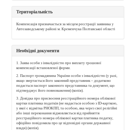
Територіальність
Компенсація призначається за місцем реєстрації заявника у
Автозаводському районі м. Кременчука Полтавської області
Необхідні документи
1. Заява особи з інвалідністю про виплату грошової
компенсації встановленої форми.
2. Паспорт громадянина України особи з інвалідністю (у разі,
якщо звертається його законний представник – додатково
подається паспорт законного представника та документ, що
підтверджує його повноваження) (копія).
3. Довідка про присвоєння реєстраційного номера облікової
картки платника податків (не надається особою з ID-карткою,
у якої є відмітка РНОКПП, та особою, яка через свої релігійні
або інші переконання відмовляється від прийняття
реєстраційного номера облікової картки платника податку,
офіційно повідомила про це відповідні органи державної
влади) (копія).