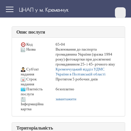
ЦНАП у м. Кременчук
Опис послуги
Код
65-04
Назва
Вклеювання до паспорта
громадянина України (зразка 1994
року) фотокартки при досягненні
громадянином 25- і 45- річного віку
Суб'єкт
Кременчуцький відділ УДМС
України в Полтавській області
надання
Строк
Протягом 5 робочих днів
надання
Платність
безоплатно
послуги
завантажити
Інформаційна
картка
Територіальність