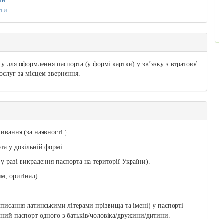
ти
ити
у для оформлення паспорта (у формі картки) у зв’язку з втратою/
ослуг за місцем звернення.
ивання (за наявності ).
та у довільній формі.
у разі викрадення паспорта на території України).
м, оригінал).
написання латинськими літерами прізвища та імені) у паспорті
нний паспорт одного з батьків/чоловіка/дружини/дитини.