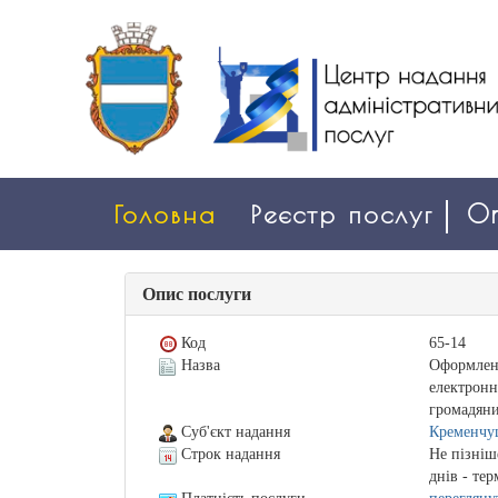
Головна
Реєстр послуг
On
Опис послуги
Код
65-14
Назва
Оформленн
електронн
громадяни
Суб'єкт надання
Кременчуц
Строк надання
Не пізніш
днів - те