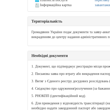
Платність послуги
перегляну
Інформаційна картка
завантаж
Територіальність
Громадянин України подає документи та заяву-анкет
викраденням до центру надання адміністративних п
Необхідні документи
1. Документ, що підтверджує реєстрацію місця прож
2. Письмова заява про втрату або викрадення паспор
3. Витяг з Єдиного реєстру досудових розслідувань (
4. Свідоцтво про одруження/розлучення (за бажання
5. РНОКПП (ідентифікаційний код).
6. Для приведення у відповідність транслітерації (
необхідно надати закордонний паспорт або закордо