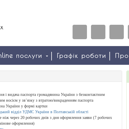
line послуги
Графік роботи
Пр
я і видача паспорта громадянина України з безконтактним
им носієм у зв’язку з втратою/викраденням паспорта
на України у формі картки
ький відділ УДМС України в Полтавській області
е ніж через 20 робочих днів з дня оформлення заяви (7 робочих
рмінове оформлення)