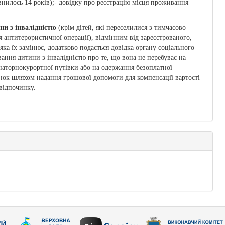
внилось 14 років);- довідку про реєстрацію місця проживання
ни з інвалідністю
(крім дітей, які переселилися з тимчасово
 антитерористичної операції), відмінним від зареєстрованого,
яка їх замінює, додатково подається довідка органу соціального
ання дитини з інвалідністю про те, що вона не перебуває на
анаторнокурортної путівки або на одержання безоплатної
нок шляхом надання грошової допомоги для компенсації вартості
відпочинку.