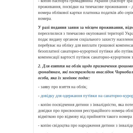
- копію паспорта громадянина України (паспорт зраз
проживання, посвідки на тимчасове проживання – д
номера облікової картки платника податків або сері
номера.
У разі подання заяви за місцем проживання, відм
переселилися з тимчасово окупованої території Укр
подає видану органом соціального захисту населенн
перебуває на обліку для виплати грошової компенса
безоплатної санаторно-курортної путівки або путі
компенсації вартості путівок санаторно-курортним 
2. Для взяття на облік щодо призначення грошово
громадянам, які постраждали внаслідок Чорнобиль
особа, яка їх замінює подає:
- заяву про взяття на облік;
-
довідку для одержання путівки на санаторно-куро
- копію посвідчення дитини з інвалідністю, яка пот
довідки про присвоєння реєстраційного номера облі
відміткою про відмову від прийняття такого номера 
- копію свідоцтва про народження дитини з інвалід