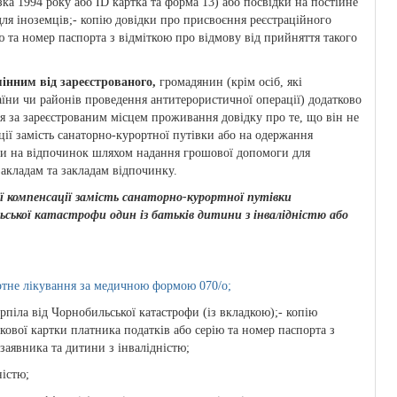
ка 1994 року або ID картка та форма 13) або посвідки на постійне
ля іноземців;- копію довідки про присвоєння реєстраційного
ю та номер паспорта з відміткою про відмову від прийняття такого
інним від зареєстрованого,
громадянин (крім осіб, які
аїни чи районів проведення антитерористичної операції) додатково
я за зареєстрованим місцем проживання довідку про те, що він не
ції замість санаторно-курортної путівки або на одержання
вки на відпочинок шляхом надання грошової допомоги для
закладам та закладам відпочинку.
ї компенсації замість санаторно-курортної путівки
ської катастрофи один із батьків дитини з інвалідністю або
ртне лікування за медичною формою 070/о;
ерпіла від Чорнобильської катастрофи (із вкладкою);- копію
кової картки платника податків або серію та номер паспорта з
заявника та дитини з інвалідністю;
ністю;