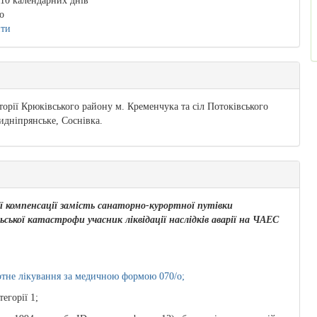
10 календарних днів
о
ити
орії Крюківського району м. Кременчука та сіл Потоківського
идніпрянське, Соснівка.
ї компенсації замість санаторно-курортної путівки
ської катастрофи учасник ліквідації наслідків аварії на ЧАЕС
ртне лікування за медичною формою 070/о;
егорії 1;