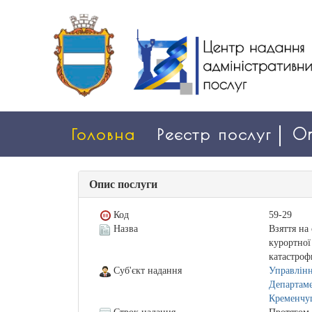
Головна
Реєстр послуг
On
Опис послуги
Код
59-29
Назва
Взяття на
курортної
катастроф
Суб'єкт надання
Управлінн
Департаме
Кременчуц