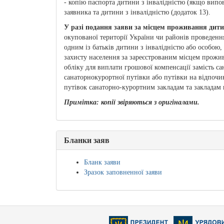
- копію паспорта дитини з інвалідністю (якщо випо
заявника та дитини з інвалідністю (додаток 13).
У разі подання заяви за місцем проживання дити
окупованої території України чи районів проведення
одним із батьків дитини з інвалідністю або особою, 
захисту населення за зареєстрованим місцем прожив
обліку для виплати грошової компенсації замість с
санаторнокурортної путівки або путівки на відпочи
путівок санаторно-курортним закладам та закладам 
Примітка: копії звіряються з оригіналами.
Бланки заяв
Бланк заяви
Зразок заповненної заяви