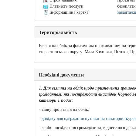
Строк надання
Протягом 
Платність послуги
безоплатн
Інформаційна картка
завантаж
Територіальність
Взяття на облік за фактичним проживанням на терит
старостинського округу: Мала Кохнівка, Потоки, Пр
Необхідні документи
1. Для взяття на облік щодо призначення грошово
громадянам, які постраждали внаслідок Чорнобиль
категорії 1 подає:
- заяву про взяття на облік;
-
довідку для одержання путівки на санаторно-куро
- копію посвідчення громадянина, віднесеного до кат