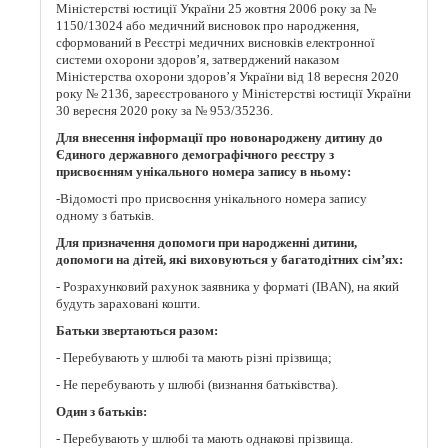
Міністерстві юстиції України 25 жовтня 2006 року за №
1150/13024 або медичний висновок про народження,
сформований в Реєстрі медичних висновків електронної
системи охорони здоров’я, затверджений наказом
Міністерства охорони здоров’я України від 18 вересня 2020
року № 2136, зареєстрованого у Міністерстві юстиції України
30 вересня 2020 року за № 953/35236.
Для внесення інформації про новонароджену дитину до
Єдиного державного демографічного реєстру з
присвоєнням унікального номера запису в ньому:
-Відомості про присвоєння унікального номера запису
одному з батьків.
Для призначення допомоги при народженні дитини,
допомоги на дітей, які виховуються у багатодітних сім’ях:
- Розрахунковий рахунок заявника у форматі (IBAN), на який
будуть зараховані кошти.
Батьки звертаються разом:
- Перебувають у шлюбі та мають різні прізвища;
- Не перебувають у шлюбі (визнання батьківства).
Один з батьків:
- Перебувають у шлюбі та мають однакові прізвища.