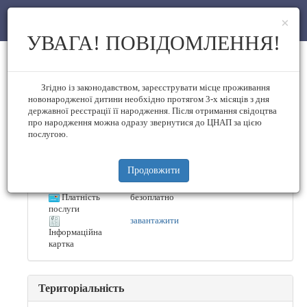
×
ЦНАП у м. Кременчук
УВАГА! ПОВІДОМЛЕННЯ!
Опис послуги
Згідно із законодавством, зареєструвати місце проживання
новонародженої дитини необхідно протягом 3-х місяців з дня
Код
42-07
державної реєстрації її народження. Після отримання свідоцтва
Назва
Комплексна електронна публічна
про народження можна одразу звернутися до ЦНАП за цією
послуга “єМалятко”
послугою.
Суб'єкт
Департамент «Центр надання
адміністративних послуг»
надання
Строк
Протягом 1 робочого дня, до 30
Продовжити
календарних днів - у разі подання
надання
заяви на допомогу при народженні
Платність
безоплатно
послуги
завантажити
Інформаційна
картка
Територіальність