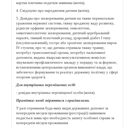
картки платника податків заявника (копія);
4. Свідоцтво про народження дитини (копія);
5. Довідка про захворювання дитини на тяжке перинатальне
ураження нервової системи, тяжку вроджену ваду розвитку,
рідкісне орфанне захворювання, онкологічне,
онкогематологічне захворювання, дитячий церебральний
параліч, тяжкий психічний розлад, цукровий діабет I типу
(інсулінозалежний), гостре або хронічне захворювання нирок
IV ступеня, про те, що дитина отримала тяжку травму,
потребує трансплантації органа, потребує паліативної
допомоги, видана лікарсько-консультативною комісією
лікувально-профілактичного закладу у порядку та за формою,
встановленими центральним органом виконавчої влади, що
забезпечує формування та реалізує державну політику у сфері
охорони здоров’я.
Для внутрішньо перемішених осіб:
- довідка внутрiшньо перемiщеної особи (копія).
Примітка: копії звіряються з оригіналами.
У разі отримання будь-яких видів державних допомог за
попереднім місцем проживання (реєстрації) заявником
подається заява про необхідність запиту особової справи за
попереднім місцем проживання.