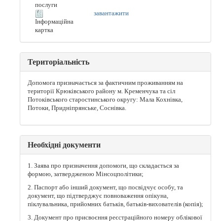
послуги
завантажити
Інформаційна
картка
Територіальність
Допомога призначається за фактичним проживанням на
території Крюківського району м. Кременчука та сіл
Потоківського старостинського округу: Мала Кохнівка,
Потоки, Придніпрянське, Соснівка.
Необхідні документи
1. Заява про призначення допомоги, що складається за
формою, затвердженою Мінсоцполітики;
2. Паспорт або інший документ, що посвідчує особу, та
документ, що підтверджує повноваження опікуна,
піклувальника, прийомних батьків, батьків-вихователів (копія);
3. Документ про присвоєння реєстраційного номеру облікової