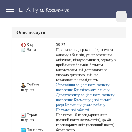
ЦНАП у м. Кременчук
Опис послуги
Код
59-27
Назва
Призначення державної допомоги
одному з батьків, усиновлювачам,
опікунам, піклувальникам, одному з
прийомних батьків, батькам-
вихователям, які доглядають за
хворою дитиною, якій не
встановлено інвалідність
Суб'єкт
Управління соціального захисту
населення Крюківського району
надання
Департаменту соціального захисту
населення Кременчуцької міської
ради Кременчуцького району
Полтавської області
Строк
Протягом 10 календарних днів
(повний пакет документів), до 40
надання
календарних днів (неповний пакет)
Платність
безоплатно