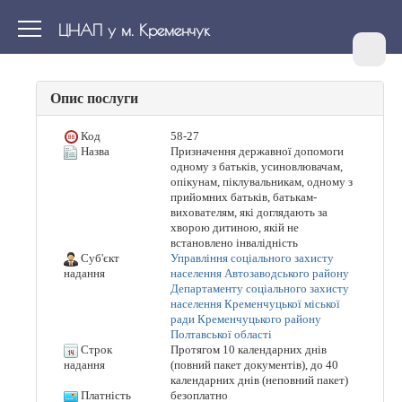
ЦНАП у м. Кременчук
Опис послуги
Код
58-27
Назва
Призначення державної допомоги
одному з батьків, усиновлювачам,
опікунам, піклувальникам, одному з
прийомних батьків, батькам-
вихователям, які доглядають за
хворою дитиною, якій не
встановлено інвалідність
Суб'єкт
Управління соціального захисту
населення Автозаводського району
надання
Департаменту соціального захисту
населення Кременчуцької міської
ради Кременчуцького району
Полтавської області
Строк
Протягом 10 календарних днів
(повний пакет документів), до 40
надання
календарних днів (неповний пакет)
Платність
безоплатно