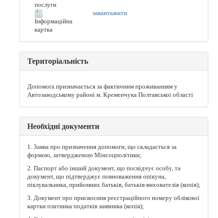
послуги
завантажити
Інформаційна
картка
Територіальність
Допомога призначається за фактичним проживанням у
Автозаводському районі м. Кременчука Полтавської області
Необхідні документи
1. Заява про призначення допомоги, що складається за
формою, затвердженою Мінсоцполітики;
2. Паспорт або інший документ, що посвідчує особу, та
документ, що підтверджує повноваження опікуна,
піклувальника, прийомних батьків, батьків-вихователів (копія);
3. Документ про присвоєння реєстраційного номеру облікової
картки платника податків заявника (копія);