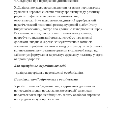
4. Свідоцтво про народження дитини (копія);
5. Довідка про захворювання дитини на тяжке перинатальне
ураження нервової системи, тяжку вроджену ваду розвитку,
рідкісне орфанне захворювання, онкологічне,
онкогематологічне захворювання, дитячий церебральний
параліч, тяжкий психічний розлад, цукровий діабет I типу
(інсулінозалежний), гостре або хронічне захворювання нирок
IV ступеня, про те, що дитина отримала тяжку травму,
потребує трансплантації органа, потребує паліативної
допомоги, видана лікарсько-консультативною комісією
лікувально-профілактичного закладу у порядку та за формою,
встановленими центральним органом виконавчої влади, що
забезпечує формування та реалізує державну політику у сфері
охорони здоров’я.
Для внутрішньо перемішених осіб:
- довідка внутрiшньо перемiщеної особи (копія).
Примітка: копії звіряються з оригіналами
У разі отримання будь-яких видів державних допомог за
попереднім місцем проживання (реєстрації) заявником
подається заява про необхідність запиту особової справи за
попереднім місцем проживання.