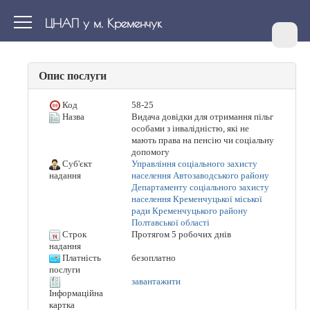
ЦНАП у м. Кременчук
Опис послуги
Код
58-25
Назва
Видача довідки для отримання пільг
особами з інвалідністю, які не
мають права на пенсію чи соціальну
допомогу
Суб'єкт
Управління соціального захисту
населення Автозаводського району
надання
Департаменту соціального захисту
населення Кременчуцької міської
ради Кременчуцького району
Полтавської області
Строк
Протягом 5 робочих днів
надання
Платність
безоплатно
послуги
завантажити
Інформаційна
картка