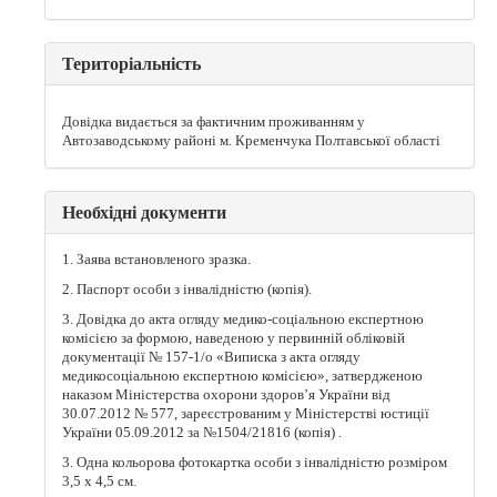
Територіальність
Довідка видається за фактичним проживанням у
Автозаводському районі м. Кременчука Полтавської області
Необхідні документи
1. Заява встановленого зразка.
2. Паспорт особи з інвалідністю (копія).
3. Довідка до акта огляду медико-соціальною експертною
комісією за формою, наведеною у первинній обліковій
документації № 157-1/о «Виписка з акта огляду
медикосоціальною експертною комісією», затвердженою
наказом Міністерства охорони здоров’я України від
30.07.2012 № 577, зареєстрованим у Міністерстві юстиції
України 05.09.2012 за №1504/21816 (копія) .
3. Одна кольорова фотокартка особи з інвалідністю розміром
3,5 х 4,5 см.