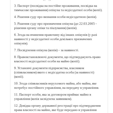
3. Паспорт (посвідка на постійне проживання, посвідка на
тимчасове проживання) опікуна та недієздатної особи (копії).
4. Рішення суду про визнання особи недієздатною (копія).
5. Рішення суду про призначення опікуна (до 22.03.2005 -
рішення органу опіки та піклування) (копія).
6. Згода на вчинення правочину від інших опікунів (у разі
наявності у недієздатної особи декількох призначених
опікунів).
7. Посвідчення опікуна (копія) – за наявності.
8. Правовстановлюючі документи, що підтверджують право
власності недієздатної особи на майно (копії).
9. Установчі документи підприємства, власником
(співвласником) якого є недієздатна особа (за наявності)
(копії).
10. Згода співвласників нерухомого майна, або майна, яке
потребує постійного управління, на передачу в управління.
11. Паспорт особи, яка за договором приймає майно в
управління (копія засвідчена заявником).
12. Довідка органу державної реєстрації про підтвердження
права власності на майно, яке буде передано в управління