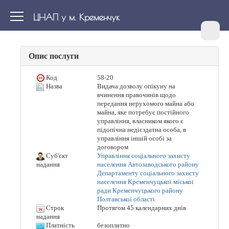
ЦНАП у м. Кременчук
Опис послуги
Код
58-20
Назва
Видача дозволу опікуну на
вчинення правочинів щодо
передання нерухомого майна або
майна, яке потребує постійного
управління, власником якого є
підопічна недієздатна особа, в
управління іншій особі за
договором
Суб'єкт
Управління соціального захисту
населення Автозаводського району
надання
Департаменту соціального захисту
населення Кременчуцької міської
ради Кременчуцького району
Полтавської області
Строк
Протягом 45 календарних днів
надання
Платність
безоплатно