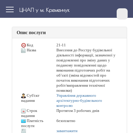
ЦНАП у м. Кременчук
Опис послуги
Код
21-11
Назва
Внесення до Реєстру будівельної
діяльності інформації, зазначеної у
повідомленні про зміну даних у
поданому повідомленні щодо
виконання підготовчих робіт на
об’єкті (зміна відомостей про
початок виконання підготовчих
робіт/виправлення технічної
помилки)
Суб'єкт
Управління державного
архітектурно-будівельного
надання
контролю
Строк
Протягом 3 робочих днів
надання
Платність
безоплатно
послуги
завантажити