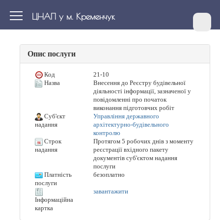
ЦНАП у м. Кременчук
Опис послуги
Код
21-10
Назва
Внесення до Реєстру будівельної
діяльності інформації, зазначеної у
повідомленні про початок
виконання підготовчих робіт
Суб'єкт
Управління державного
архітектурно-будівельного
надання
контролю
Строк
Протягом 5 робочих днів з моменту
реєстрації вхідного пакету
надання
документів суб'єктом надання
послуги
Платність
безоплатно
послуги
завантажити
Інформаційна
картка