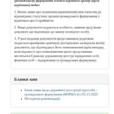
громадському формуванні членом
керівного органу (крім
керівника) подає:
1. Копію заяви про зупинення (припинення) ним членства до
відповідних статутних органів громадського формування з
відміткою про її прийняття.
2. Якщо документи подаються особисто, заявник пред’являє
документ, що відповідно до закону посвідчує особу.
3. У разі подання документів представником додатково
подається примірник оригіналу (нотаріально засвідчена копія)
документа, що підтверджує його повноваження (крім випадку,
коли відомості про повноваження цього представника
містяться в Єдиному державному реєстрі юридичних осіб,
фізичних осіб – підприємців та громадських формувань).
Бланки заяв
Бланк заяви щодо державної реєстрації юрособи -
громадського формування (ФОРМА 4) з 01.11.2025
Методичні рекомендації