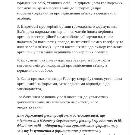
юридичних осіб, фізичних осіб – підприємців та громадських
формувань, крім внесення змін до інформації про
місцезнаходження та про здійснення зв’язку з юридичною
особою;
3. Відомості про керівні органи громадського формування
(ім’я, дата народження керівника, членів інших керівних
органів, реєстраційний номер облікової картки платника
податків (за наявності), посада, контактний номер телефону та
інші засоби зв’язку) – у разі внесення змін до складу керівних
органів – у разі зміни керівника або керівних органів;
4. Документ про сплату адміністративного збору, крім
внесення змін до інформації про здійснення зв’язку з
юридичною особою;
5. Заява про включення до Реєстру неприбуткових установ та
організацій за формами, затвердженими відповідно до
законодавства,
- за бажанням заявника у разі внесення до установчих
документів змін, які впливають на систему його
оподаткування.
Для державної реєстрації змін до відомостей, що
містяться в Єдиному державному реєстрі юридичних осіб,
фізичних осіб – підприємців та громадських формувань, у
зв’язку із зупиненням (припиненням) членства у