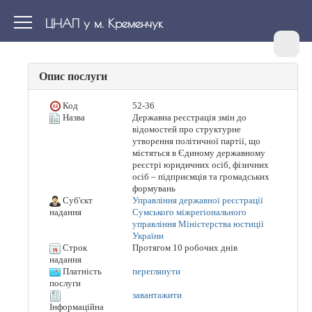
ЦНАП у м. Кременчук
Опис послуги
Код
52-36
Назва
Державна реєстрація змін до
відомостей про структурне
утворення політичної партії, що
містяться в Єдиному державному
реєстрі юридичних осіб, фізичних
осіб – підприємців та громадських
формувань
Суб'єкт
Управління державної реєстрації
Сумського міжрегіонального
надання
управління Міністерства юстиції
України
Строк
Протягом 10 робочих днів
надання
Платність
переглянути
послуги
завантажити
Інформаційна