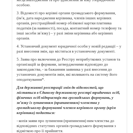
місцезнаходження та про здійснення зв’язку з юридичною
особою.
3. Відомості про керівні органи громадського формування,
(ім’я, дата народження керівника, членів інших керівних
органів, реєстраційний номер облікової картки платника
податків (за наявності), посада, контактний номер телефону та
інші засоби зв’язку) – у разі зміни керівника або керівних
органів.
4. Установчий документ юридичної особи у новій редакції – у
разі внесення змін, що містяться в установчому документі.
5. Заява про включення до Реєстру неприбуткових установ та
організацій за формами, затвердженими відповідно до
законодавства, - за бажанням заявника у разі внесення до
установчих документів змін, які впливають на систему його
оподаткування*.
Для державної реєстрації змін до відомостей, що
містяться в Єдиному державному реєстрі юридичних осіб,
фізичних осіб підприємців та громадських формувань, у
зв’язку із зупиненням (припиненням) членства у
громадському формуванні членом керівного органу (крім
керівника) подається:
- копія заяви про зупинення (припинення) ним членства до
відповідних статутних органів громадського формування з
відміткою про її прийняття.