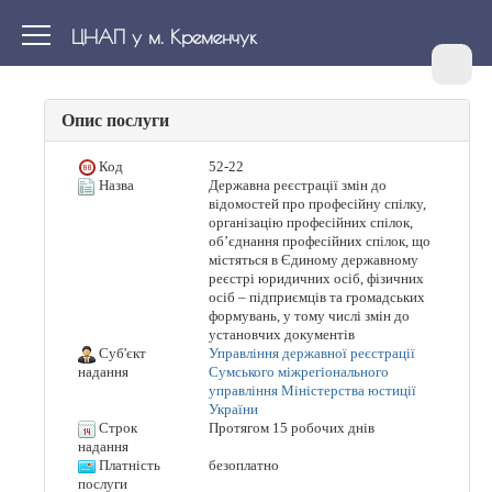
ЦНАП у м. Кременчук
Опис послуги
Код
52-22
Назва
Державна реєстрації змін до
відомостей про професійну спілку,
організацію професійних спілок,
об’єднання професійних спілок, що
містяться в Єдиному державному
реєстрі юридичних осіб, фізичних
осіб – підприємців та громадських
формувань, у тому числі змін до
установчих документів
Суб'єкт
Управління державної реєстрації
Сумського міжрегіонального
надання
управління Міністерства юстиції
України
Строк
Протягом 15 робочих днів
надання
Платність
безоплатно
послуги