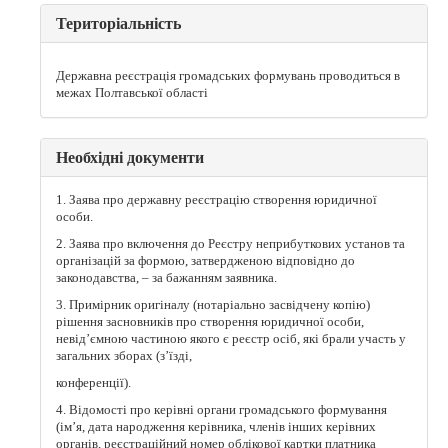
Територіальність
Державна реєстрація громадських формувань проводиться в
межах Полтавської області
Необхідні документи
1. Заява про державну реєстрацію створення юридичної
особи.
2. Заява про включення до Реєстру неприбуткових установ та
організацій за формою, затвердженою відповідно до
законодавства, – за бажанням заявника.
3. Примірник оригіналу (нотаріально засвідчену копію)
рішення засновників про створення юридичної особи,
невід’ємною частиною якого є реєстр осіб, які брали участь у
загальних зборах (з’їзді,
конференції).
4. Відомості про керівні органи громадського формування
(ім’я, дата народження керівника, членів інших керівних
органів, реєстраційний номер облікової картки платника