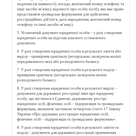
податків (за наявності), посада, контактний номер телефону та
інші засоби зв’язку), відомості про особу (осіб), яка має право
представляти громадське формування для здійснення
реєстраційних дій (ім’я, дата народження, контактний номер
телефону та інші засоби зв’язку).
5. Установчий документ юридичної особи – у разі створення
юридичної особи на підставі власного установчого
документа.
6. У разі створення юридичної особи в результаті злиття або
виділу - примірник оригіналу (нотаріально засвідчена копія)
передавального акта або розподільчого балансу.
7. У разі створення юридичної особи в результаті поділу -
примірник оригіналу (нотаріально засвідчена копія)
розподільчого балансу.
8. У разі створення юридичної особи в результаті виділу -
документи для державної реєстрації змін про юридичну
особу, що містяться в Єдиному державному реєстрі
юридичних осіб, фізичних осіб – підприємців та громадських
формувань, визначені частиною четвертою статті 17 Закону
України «Про державну реєстрацію юридичних осіб,
фізичних осіб – підприємців та громадських формувань».
9. У разі створення юридичної особи в результаті злиття та
поділу - документи для державної реєстрації припинення