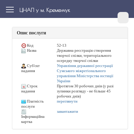
ЦНАП у м. Кременчук
Опис послуги
Код
52-13
Назва
Державна реєстрація створення
творчої спілки, територіального
осередку творчої спілки
Суб'єкт
Управління державної реєстрації
Сумського міжрегіонального
надання
управління Міністерства юстиції
України
Строк
Протягом 30 робочих днів (у разі
зупинки розгляду - не більше 45
надання
робочих днів)
Платність
переглянути
послуги
завантажити
Інформаційна
картка