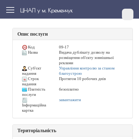
ЦНАП у м. Кременчук
Опис послуги
Код
09-17
Назва
Видача дублікату дозволу на
розміщення об'єкту зовнішньої
реклами
Суб'єкт
Управління контролю за станом
благоустрою
надання
Строк
Протягом 10 робочих днів
надання
Платність
безоплатно
послуги
завантажити
Інформаційна
картка
Територіальність