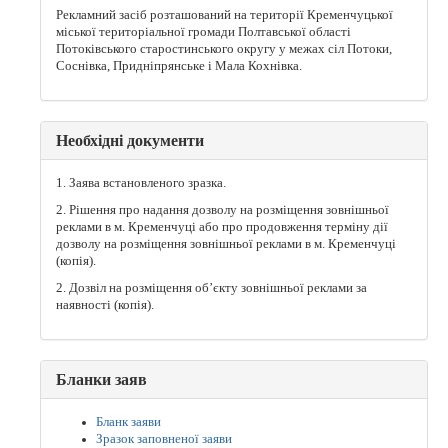
Рекламний засіб розташований на території Кременчуцької
міської територіальної громади Полтавської області
Потоківського старостинського округу у межах сіл Потоки,
Соснівка, Придніпрянське і Мала Кохнівка.
Необхідні документи
1. Заява встановленого зразка.
2. Рішення про надання дозволу на розміщення зовнішньої
реклами в м. Кременчуці або про продовження терміну дії
дозволу на розміщення зовнішньої реклами в м. Кременчуці
(копія).
2. Дозвіл на розміщення об’єкту зовнішньої реклами за
наявності (копія).
Бланки заяв
Бланк заяви
Зразок заповненої заяви