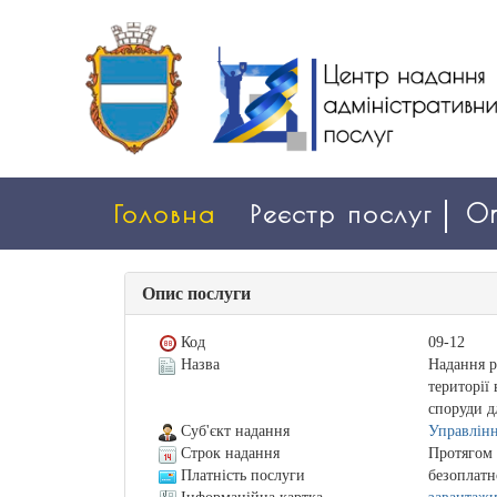
Головна
Реєстр послуг
On
Опис послуги
Код
09-12
Назва
Надання р
території
споруди д
Суб'єкт надання
Управлінн
Строк надання
Протягом 
Платність послуги
безоплатн