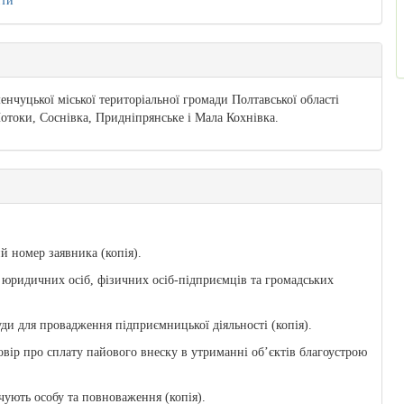
ити
нчуцької міської територіальної громади Полтавської області
Потоки, Соснівка, Придніпрянське і Мала Кохнівка.
й номер заявника (копія).
 юридичних осіб, фізичних осіб-підприємців та громадських
уди для провадження підприємницької діяльності (копія).
вір про сплату пайового внеску в утриманні об’єктів благоустрою
ують особу та повноваження (копія).