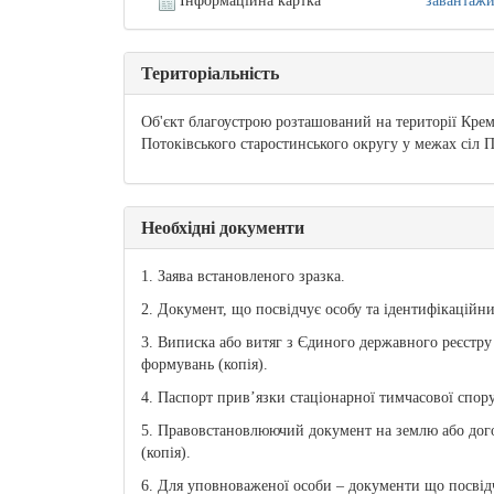
Інформаційна картка
завантаж
Територіальність
Об'єкт благоустрою розташований на території Креме
Потоківського старостинського округу у межах сіл 
Необхідні документи
1. Заява встановленого зразка.
2. Документ, що посвідчує особу та ідентифікаційни
3. Виписка або витяг з Єдиного державного реєстру
формувань (копія).
4. Паспорт прив’язки стаціонарної тимчасової спор
5. Правовстановлюючий документ на землю або дого
(копія).
6. Для уповноваженої особи – документи що посвідч