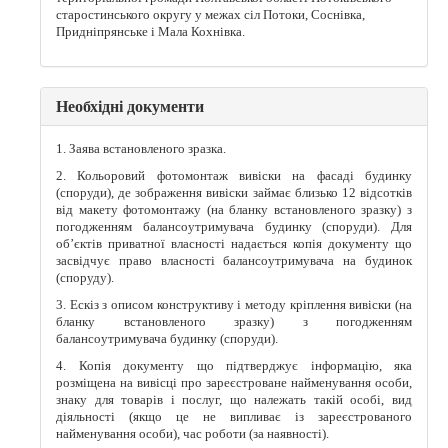
старостинського округу у межах сіл Потоки, Соснівка,
Придніпрянське і Мала Кохнівка.
Необхідні документи
1. Заява встановленого зразка.
2. Кольоровий фотомонтаж вивіски на фасаді будинку
(споруди), де зображення вивіски займає близько 12 відсотків
від макету фотомонтажу (на бланку встановленого зразку) з
погодженням балансоутримувача будинку (споруди). Для
об’єктів приватної власності надається копія документу що
засвідчує право власності балансоутримувача на будинок
(споруду).
3. Ескіз з описом конструктиву і методу кріплення вивіски (на
бланку встановленого зразку) з погодженням
балансоутримувача будинку (споруди).
4. Копія документу що підтверджує інформацію, яка
розміщена на вивісці про зареєстроване найменування особи,
знаку для товарів і послуг, що належать такій особі, вид
діяльності (якщо це не випливає із зареєстрованого
найменування особи), час роботи (за наявності).