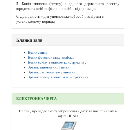
5. Копія виписки (витягу) з єдиного державного реєстру
юридичних осіб та фізичних осіб – підприємців.
6. Довіреність – для уповноваженої особи, завірена в
установленому порядку.
Бланки заяв
Бланк заяви
Бланк фотомонтажу вивіски
Бланк ескізу з описом конструктиву
Зразок заповненної заяви
Зразок фотомонтажу вивіски
Зразок ескізу з описом конструктиву
ЕЛЕКТРОННА ЧЕРГА
Сервіс, що надає змогу забронювати дату та час прийому в
офісі ЦНАП