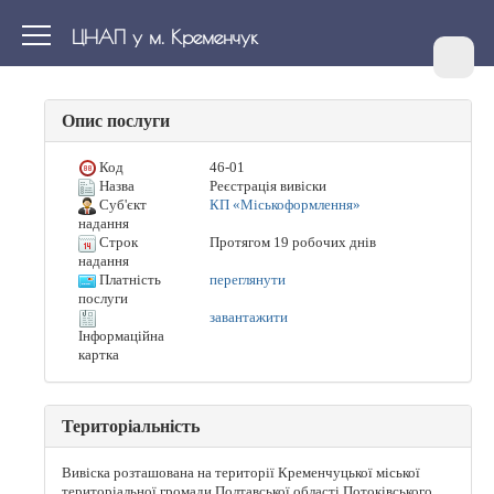
ЦНАП у м. Кременчук
Опис послуги
Код
46-01
Назва
Реєстрація вивіски
Суб'єкт
КП «Міськоформлення»
надання
Строк
Протягом 19 робочих днів
надання
Платність
переглянути
послуги
завантажити
Інформаційна
картка
Територіальність
Вивіска розташована на території Кременчуцької міської
територіальної громади Полтавської області Потоківського