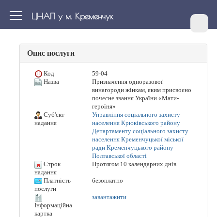
ЦНАП у м. Кременчук
Опис послуги
Код
59-04
Назва
Призначення одноразової
винагороди жінкам, яким присвоєно
почесне звання України «Мати-
героїня»
Суб'єкт
Управління соціального захисту
населення Крюківського району
надання
Департаменту соціального захисту
населення Кременчуцької міської
ради Кременчуцького району
Полтавської області
Строк
Протягом 10 календарних днів
надання
Платність
безоплатно
послуги
завантажити
Інформаційна
картка