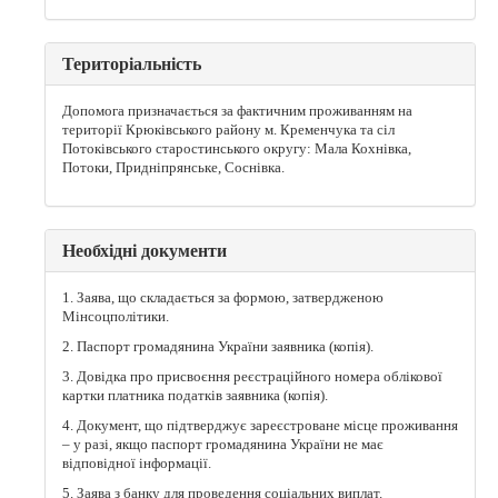
Територіальність
Допомога призначається за фактичним проживанням на
території Крюківського району м. Кременчука та сіл
Потоківського старостинського округу: Мала Кохнівка,
Потоки, Придніпрянське, Соснівка.
Необхідні документи
1. Заява, що складається за формою, затвердженою
Мінсоцполітики.
2. Паспорт громадянина України заявника (копія).
3. Довідка про присвоєння реєстраційного номера облікової
картки платника податків заявника (копія).
4. Документ, що підтверджує зареєстроване місце проживання
– у разі, якщо паспорт громадянина України не має
відповідної інформації.
5. Заява з банку для проведення соціальних виплат.