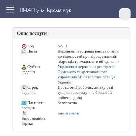
ЦНАП у м. Кременчук
Опис послуги
Код
52-11
Назва
Державна реєстрація внесення змін
до відомостей про відокремлений
підрозділ громадського об`єднання
Суб'єкт
Управління державної реєстрації
Сумського міжрегіонального
надання
управління Міністерства юстиції
України
Строк
Протягом 3 робочих днів (у разі
зупинки розгляду - не більше 15
надання
робочих днів)
Платність
безоплатно
послуги
завантажити
Інформаційна
картка