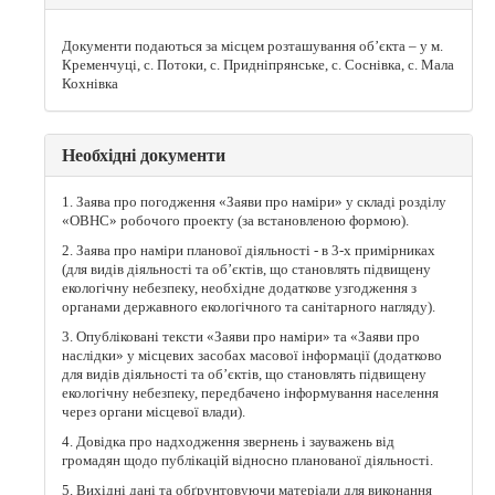
Документи подаються за місцем розташування об’єкта – у м.
Кременчуці, с. Потоки, с. Придніпрянське, с. Соснівка, с. Мала
Кохнівка
Необхідні документи
1. Заява про погодження «Заяви про наміри» у складі розділу
«ОВНС» робочого проекту (за встановленою формою).
2. Заява про наміри планової діяльності - в 3-х примірниках
(для видів діяльності та об’єктів, що становлять підвищену
екологічну небезпеку, необхідне додаткове узгодження з
органами державного екологічного та санітарного нагляду).
3. Опубліковані тексти «Заяви про наміри» та «Заяви про
наслідки» у місцевих засобах масової інформації (додатково
для видів діяльності та об’єктів, що становлять підвищену
екологічну небезпеку, передбачено інформування населення
через органи місцевої влади).
4. Довідка про надходження звернень і зауважень від
громадян щодо публікацій відносно планованої діяльності.
5. Вихідні дані та обґрунтовуючи матеріали для виконання