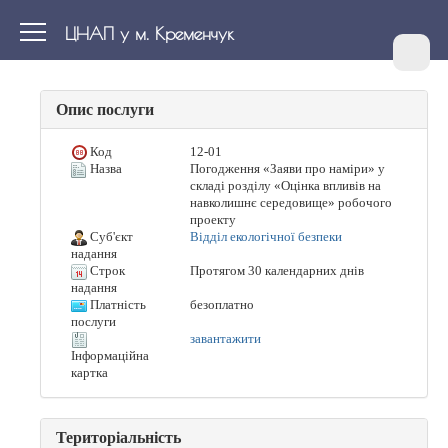
ЦНАП у м. Кременчук
Опис послуги
Код
12-01
Назва
Погодження «Заяви про наміри» у
складі розділу «Оцінка впливів на
навколишнє середовище» робочого
проекту
Суб'єкт
Відділ екологічної безпеки
надання
Строк
Протягом 30 календарних днів
надання
Платність
безоплатно
послуги
завантажити
Інформаційна
картка
Територіальність