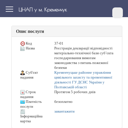
ЦНАП у м. Кременчук
Опис послуги
Код
37-01
Назва
Реєстрація декларації відповідності
матеріально-технічної бази суб’єкта
господарювання вимогам
законодавства з питань пожежної
безпеки
Суб'єкт
Кременчуцьке районне управління
цивільного захисту та превентивної
надання
діяльності ГУ ДСНС України у
Полтавській області
Строк
Протягом 5 робочих днів
надання
Платність
безоплатно
послуги
завантажити
Інформаційна
картка