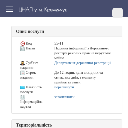
ЦНАП у м. Кременчук
Опис послуги
Код
55-11
Назва
Надання інформації з Державного
реєстру речових прав на нерухоме
майно
Суб'єкт
Департамент державної реєстрації
надання
Строк
До 12 годин, крім вихідних та
святкових днів, з моменту
надання
прийняття заяви
Платність
переглянути
послуги
завантажити
Інформаційна
картка
Територіальність