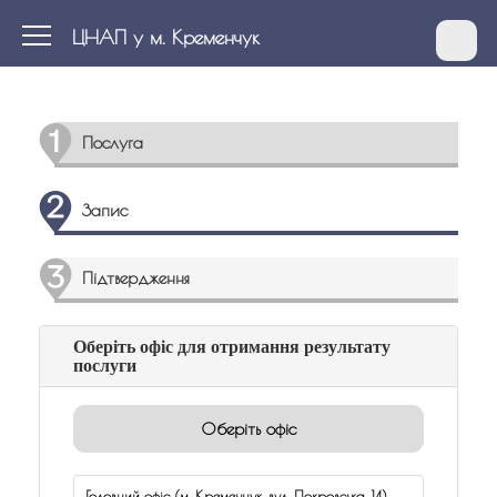
ЦНАП у м. Кременчук
Послуга
Запис
Підтвердження
Оберіть офіс для отримання результату
послуги
Оберіть офіс
Головний офіс (м. Кременчук, вул. Покровська, 14)