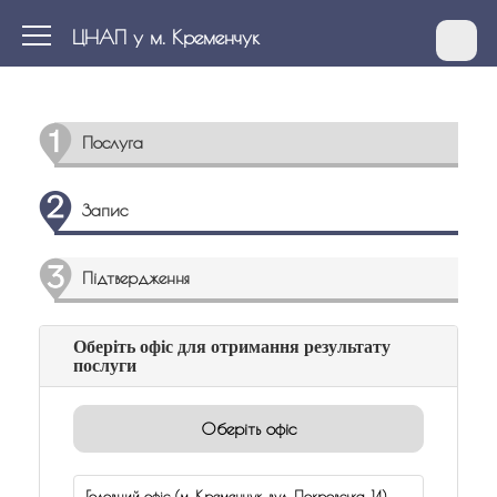
ЦНАП у м. Кременчук
Послуга
Запис
Підтвердження
Оберіть офіс для отримання результату
послуги
Оберіть офіс
Головний офіс (м. Кременчук, вул. Покровська, 14)