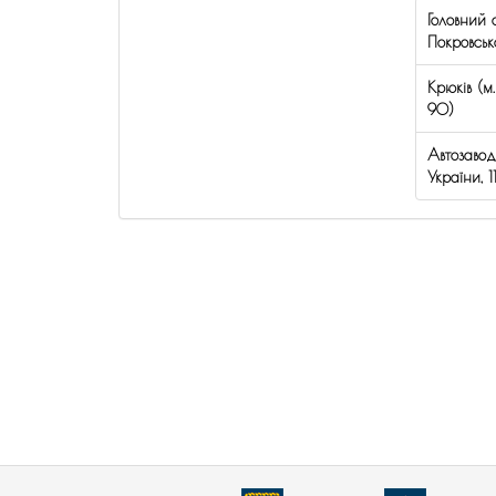
Головний о
Покровська
Крюків (м.
90)
Автозавод 
України, 1