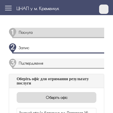
ЦНАП у м. Кременчук
Послуга
Запис
Підтвердження
Оберіть офіс для отримання результату
послуги
Оберіть офіс
Головний офіс (м. Кременчук, вул. Покровська, 14)