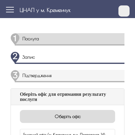
ЦНАП у м. Кременчук
Послуга
Запис
Підтвердження
Оберіть офіс для отримання результату
послуги
Оберіть офіс
Головний офіс (м. Кременчук, вул. Покровська, 14)